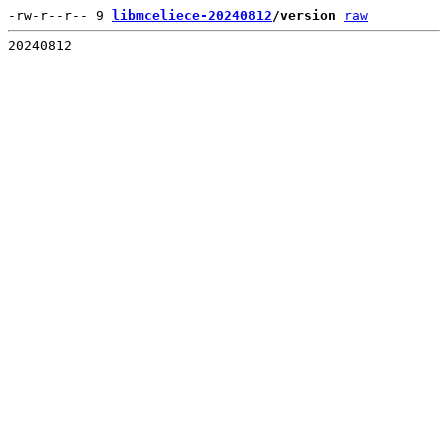
-rw-r--r-- 9 
libmceliece-20240812
/version
raw