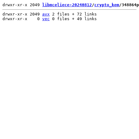
drwxr-xr-x 2049 
libmceliece-20240812
/
crypto_kem
/348864p
drwxr-xr-x 2049 
avx
 2 files + 72 links

drwxr-xr-x    0 
vec