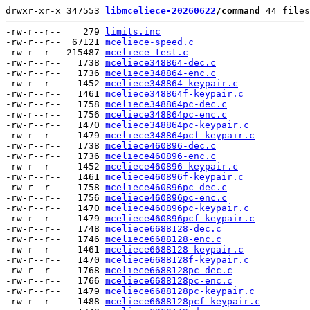
drwxr-xr-x 347553 
libmceliece-20260622
/command
 44 files
-rw-r--r--    279 
limits.inc
-rw-r--r--  67121 
mceliece-speed.c
-rw-r--r-- 215487 
mceliece-test.c
-rw-r--r--   1738 
mceliece348864-dec.c
-rw-r--r--   1736 
mceliece348864-enc.c
-rw-r--r--   1452 
mceliece348864-keypair.c
-rw-r--r--   1461 
mceliece348864f-keypair.c
-rw-r--r--   1758 
mceliece348864pc-dec.c
-rw-r--r--   1756 
mceliece348864pc-enc.c
-rw-r--r--   1470 
mceliece348864pc-keypair.c
-rw-r--r--   1479 
mceliece348864pcf-keypair.c
-rw-r--r--   1738 
mceliece460896-dec.c
-rw-r--r--   1736 
mceliece460896-enc.c
-rw-r--r--   1452 
mceliece460896-keypair.c
-rw-r--r--   1461 
mceliece460896f-keypair.c
-rw-r--r--   1758 
mceliece460896pc-dec.c
-rw-r--r--   1756 
mceliece460896pc-enc.c
-rw-r--r--   1470 
mceliece460896pc-keypair.c
-rw-r--r--   1479 
mceliece460896pcf-keypair.c
-rw-r--r--   1748 
mceliece6688128-dec.c
-rw-r--r--   1746 
mceliece6688128-enc.c
-rw-r--r--   1461 
mceliece6688128-keypair.c
-rw-r--r--   1470 
mceliece6688128f-keypair.c
-rw-r--r--   1768 
mceliece6688128pc-dec.c
-rw-r--r--   1766 
mceliece6688128pc-enc.c
-rw-r--r--   1479 
mceliece6688128pc-keypair.c
-rw-r--r--   1488 
mceliece6688128pcf-keypair.c