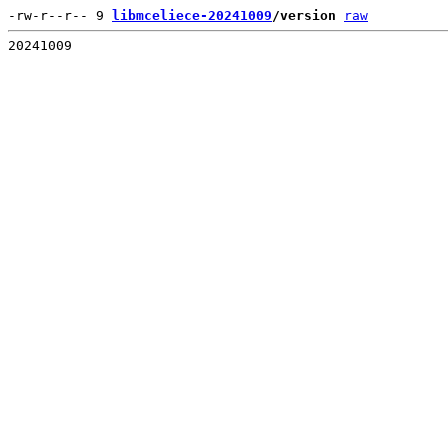
-rw-r--r-- 9 
libmceliece-20241009
/version
raw