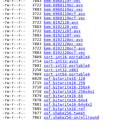
-rw-r--r--   7883 
kem-6960119f-vec
-rw-r--r--   3722 
kem-6960119pc-avx
-rw-r--r--   7883 
kem-6960119pc-vec
-rw-r--r--   3722 
kem-6960119pcf-avx
-rw-r--r--   7883 
kem-6960119pcf-vec
-rw-r--r--   3722 
kem-8192128-avx
-rw-r--r--   7883 
kem-8192128-vec
-rw-r--r--   3722 
kem-8192128f-avx
-rw-r--r--   7883 
kem-8192128f-vec
-rw-r--r--   3722 
kem-8192128pc-avx
-rw-r--r--   7883 
kem-8192128pc-vec
-rw-r--r--   3722 
kem-8192128pcf-avx
-rw-r--r--   7883 
kem-8192128pcf-vec
-rw-r--r--   7869 
sort-int16-portable4
-rw-r--r--   3714 
sort-int32-avx2
-rw-r--r--   7881 
sort-int32-portable4
-rw-r--r--   2258 
sort-int32-x863
-rw-r--r--   7869 
sort-int64-portable4
-rw-r--r--   6820 
xof-bitwrite16-128
-rw-r--r--   3715 
xof-bitwrite16-256
-rw-r--r--   3710 
xof-bitwrite16-256x4
-rw-r--r--   3710 
xof-bitwrite16-256x4x2
-rw-r--r--   7879 
xof-bitwrite16-64
-rw-r--r--   7878 
xof-bitwrite16-64x4
-rw-r--r--   7881 
xof-bitwrite16-64x4x2
-rw-r--r--   7885 
xof-bitwrite16-ref
-rw-r--r--   7877 
xof-shake256-tweet
-rw-r--r--   7861 
xof-shake256-unrollround