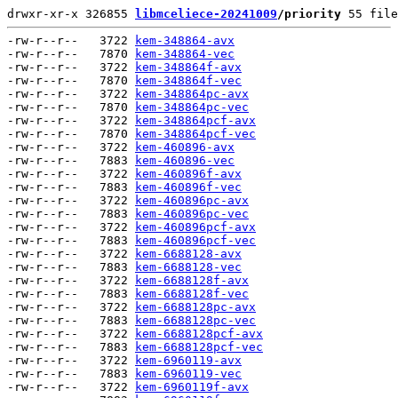
drwxr-xr-x 326855 
libmceliece-20241009
/priority
 55 file
-rw-r--r--   3722 
kem-348864-avx
-rw-r--r--   7870 
kem-348864-vec
-rw-r--r--   3722 
kem-348864f-avx
-rw-r--r--   7870 
kem-348864f-vec
-rw-r--r--   3722 
kem-348864pc-avx
-rw-r--r--   7870 
kem-348864pc-vec
-rw-r--r--   3722 
kem-348864pcf-avx
-rw-r--r--   7870 
kem-348864pcf-vec
-rw-r--r--   3722 
kem-460896-avx
-rw-r--r--   7883 
kem-460896-vec
-rw-r--r--   3722 
kem-460896f-avx
-rw-r--r--   7883 
kem-460896f-vec
-rw-r--r--   3722 
kem-460896pc-avx
-rw-r--r--   7883 
kem-460896pc-vec
-rw-r--r--   3722 
kem-460896pcf-avx
-rw-r--r--   7883 
kem-460896pcf-vec
-rw-r--r--   3722 
kem-6688128-avx
-rw-r--r--   7883 
kem-6688128-vec
-rw-r--r--   3722 
kem-6688128f-avx
-rw-r--r--   7883 
kem-6688128f-vec
-rw-r--r--   3722 
kem-6688128pc-avx
-rw-r--r--   7883 
kem-6688128pc-vec
-rw-r--r--   3722 
kem-6688128pcf-avx
-rw-r--r--   7883 
kem-6688128pcf-vec
-rw-r--r--   3722 
kem-6960119-avx
-rw-r--r--   7883 
kem-6960119-vec
-rw-r--r--   3722 
kem-6960119f-avx