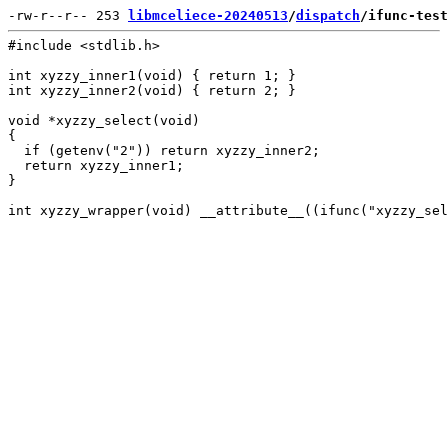
-rw-r--r-- 253 
libmceliece-20240513
/
dispatch
/ifunc-test
#include <stdlib.h>

int xyzzy_inner1(void) { return 1; }

int xyzzy_inner2(void) { return 2; }

void *xyzzy_select(void)

{

  if (getenv("2")) return xyzzy_inner2;

  return xyzzy_inner1;

}
