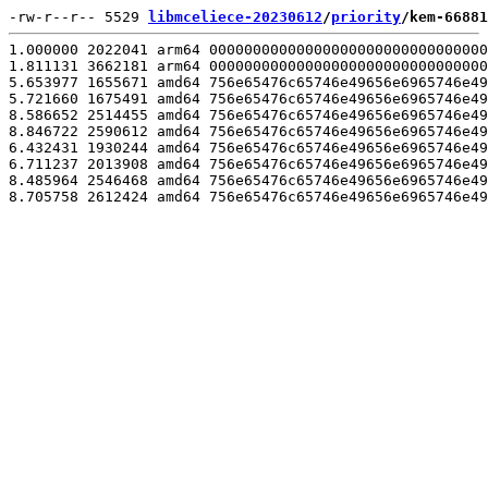
-rw-r--r-- 5529 
libmceliece-20230612
/
priority
/kem-66881
1.000000 2022041 arm64 00000000000000000000000000000000
1.811131 3662181 arm64 00000000000000000000000000000000
5.653977 1655671 amd64 756e65476c65746e49656e6965746e49
5.721660 1675491 amd64 756e65476c65746e49656e6965746e49
8.586652 2514455 amd64 756e65476c65746e49656e6965746e49
8.846722 2590612 amd64 756e65476c65746e49656e6965746e49
6.432431 1930244 amd64 756e65476c65746e49656e6965746e49
6.711237 2013908 amd64 756e65476c65746e49656e6965746e49
8.485964 2546468 amd64 756e65476c65746e49656e6965746e49