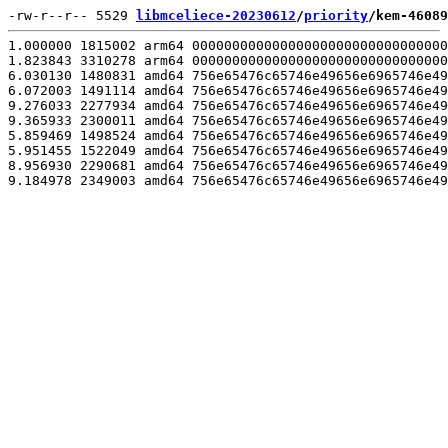
-rw-r--r-- 5529 
libmceliece-20230612
/
priority
/kem-46089
1.000000 1815002 arm64 00000000000000000000000000000000
1.823843 3310278 arm64 00000000000000000000000000000000
6.030130 1480831 amd64 756e65476c65746e49656e6965746e49
6.072003 1491114 amd64 756e65476c65746e49656e6965746e49
9.276033 2277934 amd64 756e65476c65746e49656e6965746e49
9.365933 2300011 amd64 756e65476c65746e49656e6965746e49
5.859469 1498524 amd64 756e65476c65746e49656e6965746e49
5.951455 1522049 amd64 756e65476c65746e49656e6965746e49
8.956930 2290681 amd64 756e65476c65746e49656e6965746e49