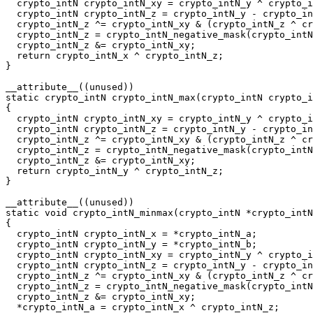
  crypto_intN crypto_intN_xy = crypto_intN_y ^ crypto_i
  crypto_intN crypto_intN_z = crypto_intN_y - crypto_in
  crypto_intN_z ^= crypto_intN_xy & (crypto_intN_z ^ cr
  crypto_intN_z = crypto_intN_negative_mask(crypto_intN
  crypto_intN_z &= crypto_intN_xy;

  return crypto_intN_x ^ crypto_intN_z;

}

__attribute__((unused))

static crypto_intN crypto_intN_max(crypto_intN crypto_i
{

  crypto_intN crypto_intN_xy = crypto_intN_y ^ crypto_i
  crypto_intN crypto_intN_z = crypto_intN_y - crypto_in
  crypto_intN_z ^= crypto_intN_xy & (crypto_intN_z ^ cr
  crypto_intN_z = crypto_intN_negative_mask(crypto_intN
  crypto_intN_z &= crypto_intN_xy;

  return crypto_intN_y ^ crypto_intN_z;

}

__attribute__((unused))

static void crypto_intN_minmax(crypto_intN *crypto_intN
{

  crypto_intN crypto_intN_x = *crypto_intN_a;

  crypto_intN crypto_intN_y = *crypto_intN_b;

  crypto_intN crypto_intN_xy = crypto_intN_y ^ crypto_i
  crypto_intN crypto_intN_z = crypto_intN_y - crypto_in
  crypto_intN_z ^= crypto_intN_xy & (crypto_intN_z ^ cr
  crypto_intN_z = crypto_intN_negative_mask(crypto_intN
  crypto_intN_z &= crypto_intN_xy;

  *crypto_intN_a = crypto_intN_x ^ crypto_intN_z;
