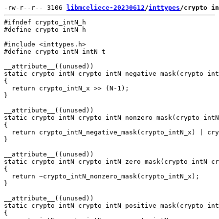
-rw-r--r-- 3106 
libmceliece-20230612
/
inttypes
/crypto_in
#ifndef crypto_intN_h

#define crypto_intN_h

#include <inttypes.h>

#define crypto_intN intN_t

__attribute__((unused))

static crypto_intN crypto_intN_negative_mask(crypto_int
{

  return crypto_intN_x >> (N-1);

}

__attribute__((unused))

static crypto_intN crypto_intN_nonzero_mask(crypto_intN
{

  return crypto_intN_negative_mask(crypto_intN_x) | cry
}

__attribute__((unused))

static crypto_intN crypto_intN_zero_mask(crypto_intN cr
{

  return ~crypto_intN_nonzero_mask(crypto_intN_x);

}

__attribute__((unused))

static crypto_intN crypto_intN_positive_mask(crypto_int
{
