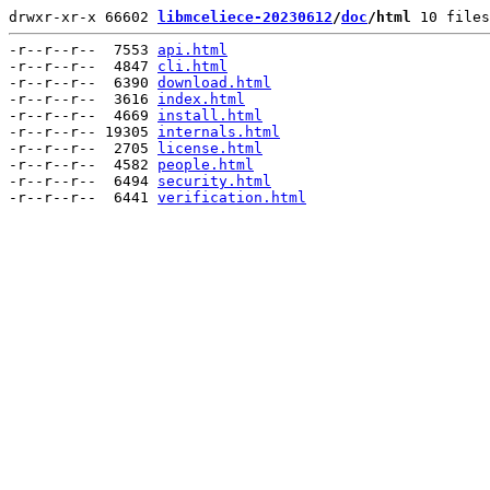
drwxr-xr-x 66602 
libmceliece-20230612
/
doc
/html
 10 files
-r--r--r--  7553 
api.html
-r--r--r--  4847 
cli.html
-r--r--r--  6390 
download.html
-r--r--r--  3616 
index.html
-r--r--r--  4669 
install.html
-r--r--r-- 19305 
internals.html
-r--r--r--  2705 
license.html
-r--r--r--  4582 
people.html
-r--r--r--  6494 
security.html
-r--r--r--  6441 
verification.html