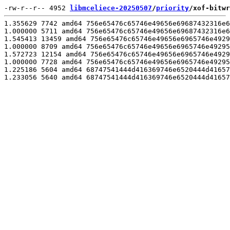
-rw-r--r-- 4952 
libmceliece-20250507
/
priority
/xof-bitwr
1.355629 7742 amd64 756e65476c65746e49656e69687432316e6
1.000000 5711 amd64 756e65476c65746e49656e69687432316e6
1.545413 13459 amd64 756e65476c65746e49656e6965746e4929
1.000000 8709 amd64 756e65476c65746e49656e6965746e49295
1.572723 12154 amd64 756e65476c65746e49656e6965746e4929
1.000000 7728 amd64 756e65476c65746e49656e6965746e49295
1.225186 5604 amd64 68747541444d416369746e6520444d41657