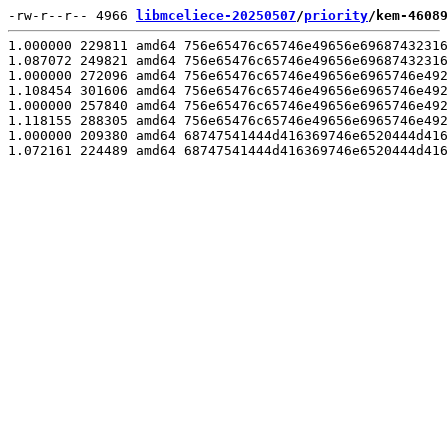
-rw-r--r-- 4966 
libmceliece-20250507
/
priority
/kem-46089
1.000000 229811 amd64 756e65476c65746e49656e69687432316
1.087072 249821 amd64 756e65476c65746e49656e69687432316
1.000000 272096 amd64 756e65476c65746e49656e6965746e492
1.108454 301606 amd64 756e65476c65746e49656e6965746e492
1.000000 257840 amd64 756e65476c65746e49656e6965746e492
1.118155 288305 amd64 756e65476c65746e49656e6965746e492
1.000000 209380 amd64 68747541444d416369746e6520444d416