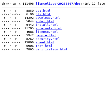
drwxr-xr-x 111496 
libmceliece-20250507
/
doc
/html
 12 file
-r--r--r--   8850 
api.html
-r--r--r--   6196 
cli.html
-r--r--r--  14392 
download.html
-r--r--r--   5044 
index.html
-r--r--r--   6442 
install.html
-r--r--r--  21705 
internals.html
-r--r--r--   4086 
license.html
-r--r--r--   5942 
people.html
-r--r--r--   8262 
security.html
-r--r--r--  15806 
speed.html
-r--r--r--   6906 
test.html
-r--r--r--   7865 
verification.html