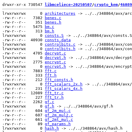
drwxr-xr-x 730547 
libmceliece-20250507
/
crypto_kem
/
46089
lrwxrwxrwx      0 
architectures
 -> ../../348864/avx/arc
-rw-r--r--   7382 
benes.c
-rw-r--r--    351 
benes.h
-rw-r--r--   5475 
bm.c
-rw-r--r--    313 
bm.h
lrwxrwxrwx      0 
consts.S
 -> ../../348864/avx/consts.S

-rw-r--r--  40930 
consts.data
lrwxrwxrwx      0 
controlbits.c
 -> ../../348864/avx/con
lrwxrwxrwx      0 
controlbits.h
 -> ../../348864/avx/con
-rw-r--r--   4705 
decrypt.c
lrwxrwxrwx      0 
decrypt.h
 -> ../../348864/avx/decrypt
-rw-r--r--   2775 
encrypt.c
lrwxrwxrwx      0 
encrypt.h
 -> ../../348864/avx/encrypt
-rw-r--r--   7883 
fft.c
-rw-r--r--    333 
fft.h
-rw-r--r--    212 
fft_consts.h
lrwxrwxrwx      0 
fft_scalars_2x.h
 -> ../../348864/avx/
-rw-r--r--    231 
fft_scalars_4x.h
-rw-r--r--  12089 
fft_tr.c
-rw-r--r--    227 
fft_tr.h
-rw-r--r--   2262 
gf.c
lrwxrwxrwx      0 
gf.h
 -> ../../348864/avx/gf.h

-rw-r--r--    604 
gf_2m_mul.c
-rw-r--r--    607 
gf_2m_mul2.c
-rw-r--r--    661 
gf_2mt_mul.c
-rw-r--r--     89 
gf_params.h
lrwxrwxrwx      0 
hash.h
 -> ../../348864/avx/hash.h
