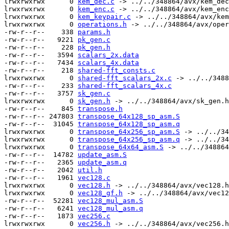
lrwxrwxrwx      0 
kem_dec.c
 -> ../../348864/avx/kem_dec
lrwxrwxrwx      0 
kem_enc.c
 -> ../../348864/avx/kem_enc
lrwxrwxrwx      0 
kem_keypair.c
 -> ../../348864/avx/kem
lrwxrwxrwx      0 
operations.h
 -> ../../348864/avx/oper
-rw-r--r--    338 
params.h
-rw-r--r--   9221 
pk_gen.c
-rw-r--r--    228 
pk_gen.h
-rw-r--r--   3594 
scalars_2x.data
-rw-r--r--   7434 
scalars_4x.data
-rw-r--r--    218 
shared-fft_consts.c
lrwxrwxrwx      0 
shared-fft_scalars_2x.c
 -> ../../3488
-rw-r--r--    233 
shared-fft_scalars_4x.c
-rw-r--r--   3757 
sk_gen.c
lrwxrwxrwx      0 
sk_gen.h
 -> ../../348864/avx/sk_gen.h

-rw-r--r--    845 
transpose.h
-rw-r--r-- 247803 
transpose_64x128_sp_asm.S
-rw-r--r--  31045 
transpose_64x128_sp_asm.q
lrwxrwxrwx      0 
transpose_64x256_sp_asm.S
 -> ../../34
lrwxrwxrwx      0 
transpose_64x256_sp_asm.q
 -> ../../34
lrwxrwxrwx      0 
transpose_64x64_asm.S
 -> ../../348864
-rw-r--r--  14782 
update_asm.S
-rw-r--r--   2365 
update_asm.q
-rw-r--r--   2042 
util.h
-rw-r--r--   1961 
vec128.c
lrwxrwxrwx      0 
vec128.h
 -> ../../348864/avx/vec128.h

lrwxrwxrwx      0 
vec128_gf.h
 -> ../../348864/avx/vec12
-rw-r--r--  52281 
vec128_mul_asm.S
-rw-r--r--   6241 
vec128_mul_asm.q
-rw-r--r--   1873 
vec256.c
lrwxrwxrwx      0 
vec256.h
 -> ../../348864/avx/vec256.h
