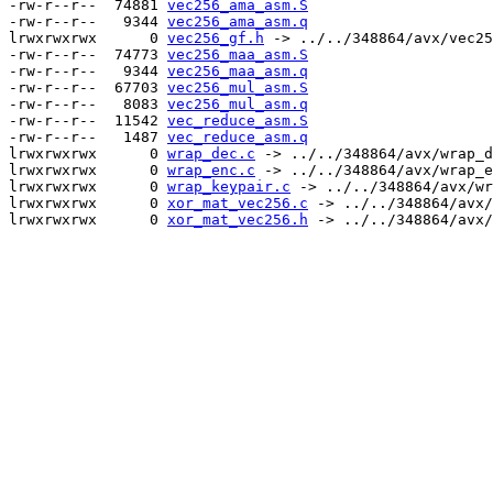
-rw-r--r--  74881 
vec256_ama_asm.S
-rw-r--r--   9344 
vec256_ama_asm.q
lrwxrwxrwx      0 
vec256_gf.h
 -> ../../348864/avx/vec25
-rw-r--r--  74773 
vec256_maa_asm.S
-rw-r--r--   9344 
vec256_maa_asm.q
-rw-r--r--  67703 
vec256_mul_asm.S
-rw-r--r--   8083 
vec256_mul_asm.q
-rw-r--r--  11542 
vec_reduce_asm.S
-rw-r--r--   1487 
vec_reduce_asm.q
lrwxrwxrwx      0 
wrap_dec.c
 -> ../../348864/avx/wrap_d
lrwxrwxrwx      0 
wrap_enc.c
 -> ../../348864/avx/wrap_e
lrwxrwxrwx      0 
wrap_keypair.c
 -> ../../348864/avx/wr
lrwxrwxrwx      0 
xor_mat_vec256.c
 -> ../../348864/avx/
lrwxrwxrwx      0 
xor_mat_vec256.h