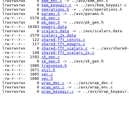
lrwxrwxrwx     0 
kem_enc.c
 -> ../avx/kem_enc.c

lrwxrwxrwx     0 
kem_keypair.c
 -> ../avx/kem_keypair.c

lrwxrwxrwx     0 
operations.h
 -> ../avx/operations.h

lrwxrwxrwx     0 
params.h
 -> ../avx/params.h

-rw-r--r--  5578 
pk_gen.c
lrwxrwxrwx     0 
pk_gen.h
 -> ../avx/pk_gen.h

-rw-r--r-- 16383 
powers.data
lrwxrwxrwx     0 
scalars.data
 -> ../avx/scalars.data

-rw-r--r--  2579 
scalars_2x.data
-rw-r--r--   122 
shared-fft_consts.c
-rw-r--r--   117 
shared-fft_powers.c
lrwxrwxrwx     0 
shared-fft_scalars.c
 -> ../avx/shared-
-rw-r--r--   140 
shared-fft_scalars_2x.c
-rw-r--r--  1592 
sk_gen.c
lrwxrwxrwx     0 
sk_gen.h
 -> ../avx/sk_gen.h

-rw-r--r--  1080 
transpose.h
-rw-r--r--  1671 
util.h
-rw-r--r--  1805 
vec.c
-rw-r--r--  1086 
vec.h
lrwxrwxrwx     0 
wrap_dec.c
 -> ../avx/wrap_dec.c

lrwxrwxrwx     0 
wrap_enc.c
 -> ../avx/wrap_enc.c

lrwxrwxrwx     0 
wrap_keypair.c