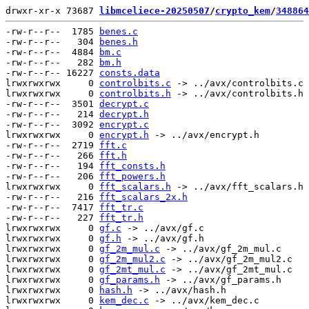
drwxr-xr-x 73687 
libmceliece-20250507
/
crypto_kem
/
348864
-rw-r--r--  1785 
benes.c
-rw-r--r--   304 
benes.h
-rw-r--r--  4884 
bm.c
-rw-r--r--   282 
bm.h
-rw-r--r-- 16227 
consts.data
lrwxrwxrwx     0 
controlbits.c
 -> ../avx/controlbits.c

lrwxrwxrwx     0 
controlbits.h
 -> ../avx/controlbits.h

-rw-r--r--  3501 
decrypt.c
-rw-r--r--   214 
decrypt.h
-rw-r--r--  3092 
encrypt.c
lrwxrwxrwx     0 
encrypt.h
 -> ../avx/encrypt.h

-rw-r--r--  2719 
fft.c
-rw-r--r--   266 
fft.h
-rw-r--r--   194 
fft_consts.h
-rw-r--r--   206 
fft_powers.h
lrwxrwxrwx     0 
fft_scalars.h
 -> ../avx/fft_scalars.h

-rw-r--r--   216 
fft_scalars_2x.h
-rw-r--r--  7417 
fft_tr.c
-rw-r--r--   227 
fft_tr.h
lrwxrwxrwx     0 
gf.c
 -> ../avx/gf.c

lrwxrwxrwx     0 
gf.h
 -> ../avx/gf.h

lrwxrwxrwx     0 
gf_2m_mul.c
 -> ../avx/gf_2m_mul.c

lrwxrwxrwx     0 
gf_2m_mul2.c
 -> ../avx/gf_2m_mul2.c

lrwxrwxrwx     0 
gf_2mt_mul.c
 -> ../avx/gf_2mt_mul.c

lrwxrwxrwx     0 
gf_params.h
 -> ../avx/gf_params.h

lrwxrwxrwx     0 
hash.h
 -> ../avx/hash.h

lrwxrwxrwx     0 
kem_dec.c
 -> ../avx/kem_dec.c
