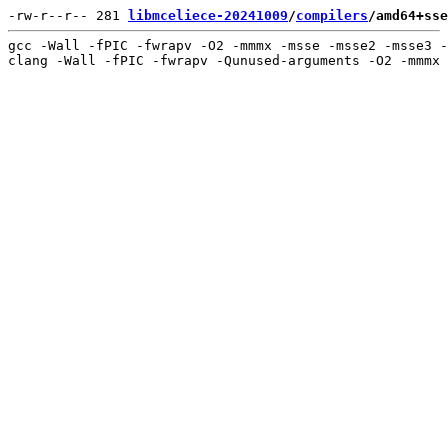
-rw-r--r-- 281 
libmceliece-20241009
/
compilers
/amd64+sse
gcc -Wall -fPIC -fwrapv -O2 -mmmx -msse -msse2 -msse3 -