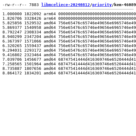
-rw-r--r-- 7883 
libmceliece-20240812
/
priority
/kem-46089
1.000000 1822092 arm64 00000000000000000000000000000000
1.826706 3328426 arm64 00000000000000000000000000000000
5.825856 1529532 amd64 756e65476c65746e49656e6965746e49
5.869377 1540958 amd64 756e65476c65746e49656e6965746e49
8.792247 2308334 amd64 756e65476c65746e49656e6965746e49
8.940299 2347204 amd64 756e65476c65746e49656e6965746e49
6.367397 1571066 amd64 756e65476c65746e49656e6965746e49
6.320265 1559437 amd64 756e65476c65746e49656e6965746e49
9.294031 2293172 amd64 756e65476c65746e49656e6965746e49
9.416802 2323464 amd64 756e65476c65746e49656e6965746e49
7.039706 1456677 amd64 68747541444d416369746e6520444d41
7.258565 1501964 amd64 68747541444d416369746e6520444d41
8.735887 1807656 amd64 68747541444d416369746e6520444d41