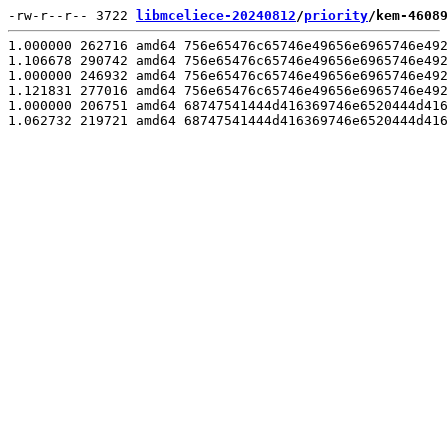
-rw-r--r-- 3722 
libmceliece-20240812
/
priority
/kem-46089
1.000000 262716 amd64 756e65476c65746e49656e6965746e492
1.106678 290742 amd64 756e65476c65746e49656e6965746e492
1.000000 246932 amd64 756e65476c65746e49656e6965746e492
1.121831 277016 amd64 756e65476c65746e49656e6965746e492
1.000000 206751 amd64 68747541444d416369746e6520444d416