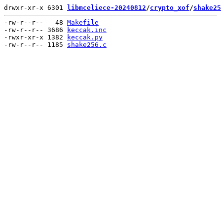
drwxr-xr-x 6301 
libmceliece-20240812
/
crypto_xof
/
shake25
-rw-r--r--   48 
Makefile
-rw-r--r-- 3686 
keccak.inc
-rwxr-xr-x 1382 
keccak.py
-rw-r--r-- 1185 
shake256.c