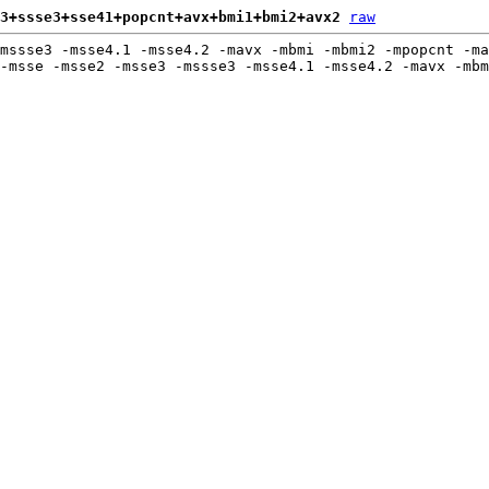
3+ssse3+sse41+popcnt+avx+bmi1+bmi2+avx2
raw
mssse3 -msse4.1 -msse4.2 -mavx -mbmi -mbmi2 -mpopcnt -ma