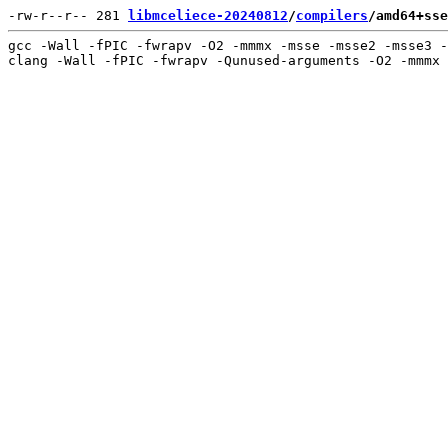
-rw-r--r-- 281 
libmceliece-20240812
/
compilers
/amd64+sse
gcc -Wall -fPIC -fwrapv -O2 -mmmx -msse -msse2 -msse3 -