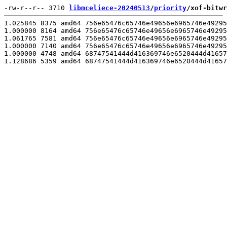
-rw-r--r-- 3710 
libmceliece-20240513
/
priority
/xof-bitwr
1.025845 8375 amd64 756e65476c65746e49656e6965746e49295
1.000000 8164 amd64 756e65476c65746e49656e6965746e49295
1.061765 7581 amd64 756e65476c65746e49656e6965746e49295
1.000000 7140 amd64 756e65476c65746e49656e6965746e49295
1.000000 4748 amd64 68747541444d416369746e6520444d41657