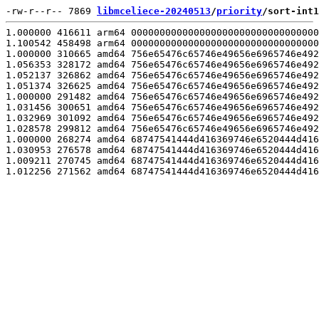
-rw-r--r-- 7869 
libmceliece-20240513
/
priority
/sort-int1
1.000000 416611 arm64 000000000000000000000000000000000
1.100542 458498 arm64 000000000000000000000000000000000
1.000000 310665 amd64 756e65476c65746e49656e6965746e492
1.056353 328172 amd64 756e65476c65746e49656e6965746e492
1.052137 326862 amd64 756e65476c65746e49656e6965746e492
1.051374 326625 amd64 756e65476c65746e49656e6965746e492
1.000000 291482 amd64 756e65476c65746e49656e6965746e492
1.031456 300651 amd64 756e65476c65746e49656e6965746e492
1.032969 301092 amd64 756e65476c65746e49656e6965746e492
1.028578 299812 amd64 756e65476c65746e49656e6965746e492
1.000000 268274 amd64 68747541444d416369746e6520444d416
1.030953 276578 amd64 68747541444d416369746e6520444d416
1.009211 270745 amd64 68747541444d416369746e6520444d416