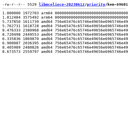
-rw-r--r-- 5529 
libmceliece-20230612
/
priority
/kem-69601
1.000000 1972703 arm64 00000000000000000000000000000000
1.812484 3575492 arm64 00000000000000000000000000000000
5.737850 1611739 amd64 756e65476c65746e49656e6965746e49
5.762731 1618728 amd64 756e65476c65746e49656e6965746e49
8.476333 2380968 amd64 756e65476c65746e49656e6965746e49
8.720498 2449553 amd64 756e65476c65746e49656e6965746e49
6.335836 1869870 amd64 756e65476c65746e49656e6965746e49
6.900087 2036395 amd64 756e65476c65746e49656e6965746e49
8.405989 2480826 amd64 756e65476c65746e49656e6965746e49