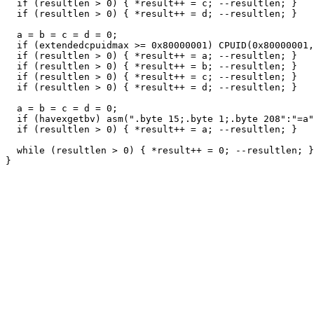
  if (resultlen > 0) { *result++ = c; --resultlen; }

  if (resultlen > 0) { *result++ = d; --resultlen; }

  a = b = c = d = 0;

  if (extendedcpuidmax >= 0x80000001) CPUID(0x80000001,
  if (resultlen > 0) { *result++ = a; --resultlen; }

  if (resultlen > 0) { *result++ = b; --resultlen; }

  if (resultlen > 0) { *result++ = c; --resultlen; }

  if (resultlen > 0) { *result++ = d; --resultlen; }

  a = b = c = d = 0;

  if (havexgetbv) asm(".byte 15;.byte 1;.byte 208":"=a"
  if (resultlen > 0) { *result++ = a; --resultlen; }

  while (resultlen > 0) { *result++ = 0; --resultlen; }
