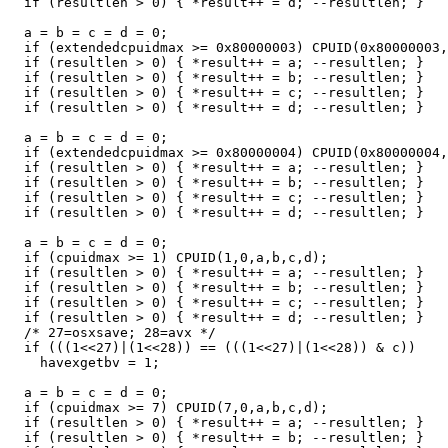
  if (resultlen > 0) { *result++ = d; --resultlen; }

  a = b = c = d = 0;

  if (extendedcpuidmax >= 0x80000003) CPUID(0x80000003,
  if (resultlen > 0) { *result++ = a; --resultlen; }

  if (resultlen > 0) { *result++ = b; --resultlen; }

  if (resultlen > 0) { *result++ = c; --resultlen; }

  if (resultlen > 0) { *result++ = d; --resultlen; }

  a = b = c = d = 0;

  if (extendedcpuidmax >= 0x80000004) CPUID(0x80000004,
  if (resultlen > 0) { *result++ = a; --resultlen; }

  if (resultlen > 0) { *result++ = b; --resultlen; }

  if (resultlen > 0) { *result++ = c; --resultlen; }

  if (resultlen > 0) { *result++ = d; --resultlen; }

  a = b = c = d = 0;

  if (cpuidmax >= 1) CPUID(1,0,a,b,c,d);

  if (resultlen > 0) { *result++ = a; --resultlen; }

  if (resultlen > 0) { *result++ = b; --resultlen; }

  if (resultlen > 0) { *result++ = c; --resultlen; }

  if (resultlen > 0) { *result++ = d; --resultlen; }

  /* 27=osxsave; 28=avx */

  if (((1<<27)|(1<<28)) == (((1<<27)|(1<<28)) & c))

    havexgetbv = 1;

  a = b = c = d = 0;

  if (cpuidmax >= 7) CPUID(7,0,a,b,c,d);

  if (resultlen > 0) { *result++ = a; --resultlen; }

  if (resultlen > 0) { *result++ = b; --resultlen; }
